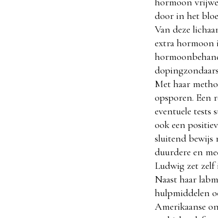
hormoon vrijwel
door in het blo
Van deze lichaa
extra hormoon i
hormoonbehandel
dopingzondaars
Met haar metho
opsporen. Een re
eventuele tests 
ook een positiev
sluitend bewijs
duurdere en me
Ludwig zet zelf
Naast haar labm
hulpmiddelen o
Amerikaanse on