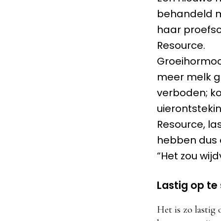
behandeld me
haar proefsc
Resource.
Groeihormoon
meer melk ge
verboden; ko
uierontsteki
Resource, la
hebben dus o
“Het zou wij
Lastig op te
Het is zo lasti