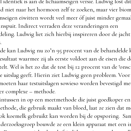
 identiek is aan de lichaamseigen versie. Ludwig lost d
ed niet naar het hormoon zelf te zoeken, maar vier biom
mseigen eiwitten wordt veel meer óf juist minder gemaa
nspuit. Indirect verraden deze veranderingen een
ing. Ludwig liet zich hierbij inspireren door de jacht
.
de kan Ludwig nu zo’n 95 procent van de behandelde 
sultaat waarmee zij als eerste voldoet aan de eisen die 
stelt. Wel is het zo dat de test bij 12 procent van de ‘ons
e uitslag geeft. Hierin ziet Ludwig geen probleem. Voor
 moeten haar testuitslagen sowieso worden bevestigd me
er complexe – methode.
 intussen in op een meetmethode die juist goedkoper en 
ethode, die gebruik maakt van bloed, laat ze zien dat 
ok koemelk gebruikt kan worden bij de opsporing. Sa
derzoeksgroep bouwde ze een klein apparaat met een i