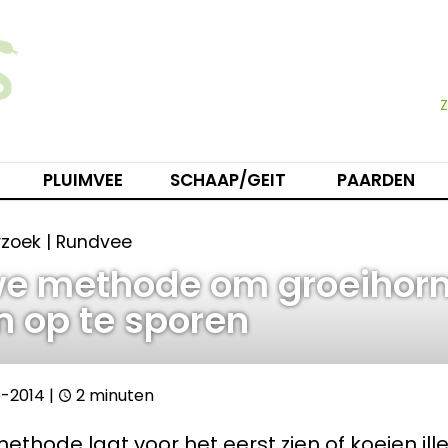
PLUIMVEE
SCHAAP/GEIT
PAARDEN
rzoek | Rundvee
we methode om groeihor
n op te sporen
-2014
|
2 minuten
thode laat voor het eerst zien of koeien ille