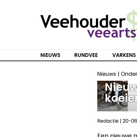
Spring
naar
inhoud
NIEUWS
RUNDVEE
VARKENS
Nieuws | Onde
Nieu
koeie
Redactie
|
20-06
Een nieuwe me