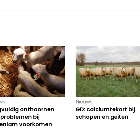
ws
Nieuws
gvuldig onthoornen
GD: calciumtekort bij
 problemen bij
schapen en geiten
tenlam voorkomen