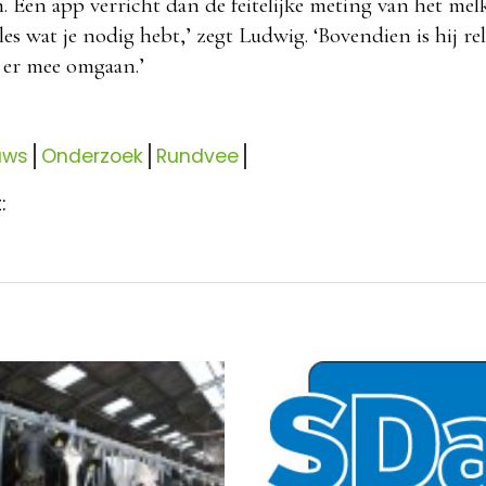
. Een app verricht dan de feitelijke meting van het me
lles wat je nodig hebt,’ zegt Ludwig. ‘Bovendien is hij r
 er mee omgaan.’
uws
Onderzoek
Rundvee
: