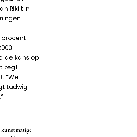
 Rikilt in
eningen
0 procent
2000
ld de kans op
o zegt
t. “We
gt Ludwig.
.”
t kunstmatige