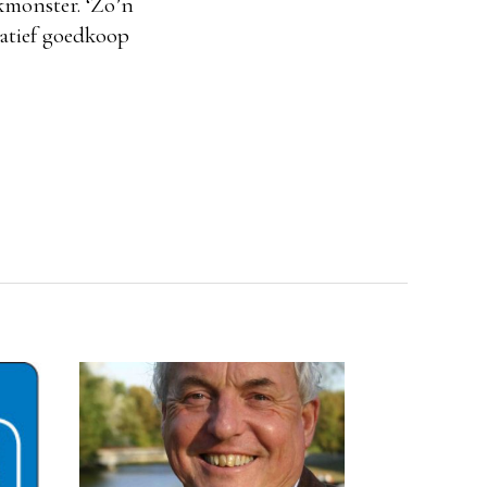
lkmonster. ‘Zo’n
elatief goedkoop