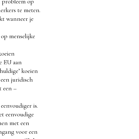
it probleem op
erkers te meten.
kt wanneer je
 op menselijke
koeien
de EU aan
chuldige’ koeien
 een juridisch
t een –
eenvoudiger is.
met eenvoudige
men met een
ngang voor een