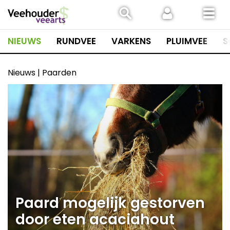
Spring
naar
inhoud
NIEUWS
RUNDVEE
VARKENS
PLUIMVEE
S
Nieuws | Paarden
Paard mogelijk gestorven
door eten acaciahout