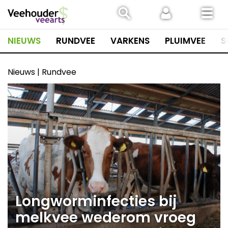
Spring
naar
inhoud
NIEUWS
RUNDVEE
VARKENS
PLUIMVEE
S
Nieuws | Rundvee
Longworminfecties bij
melkvee wederom vroeg