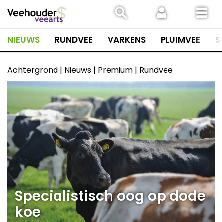
Spring
naar
inhoud
NIEUWS
RUNDVEE
VARKENS
PLUIMVEE
S
Achtergrond | Nieuws | Premium | Rundvee
Specialistisch oog op dode
koe