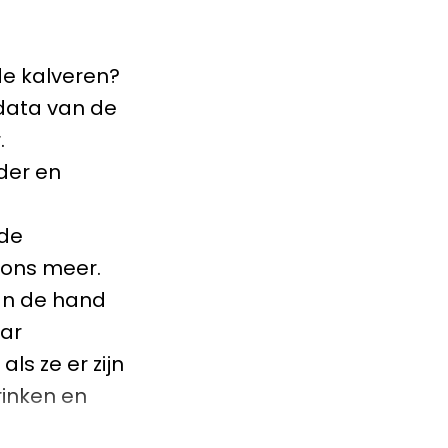
de kalveren?
data van de
.
der en
 de
oons meer.
an de hand
ar
s ze er zijn
rinken en