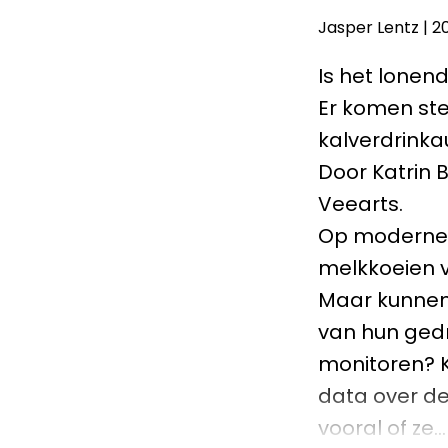
Jasper Lentz
|
20
Is het lonen
Er komen st
kalverdrinka
Door Katrin 
Veearts.
Op moderne 
melkkoeien v
Maar kunnen
van hun ged
monitoren? K
data over de
vooral of ze…