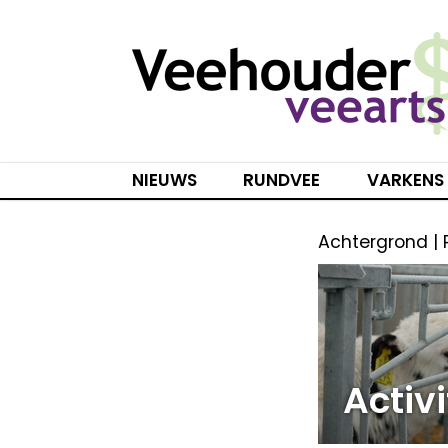
Spring
naar
inhoud
NIEUWS
RUNDVEE
VARKENS
Achtergrond |
Activ