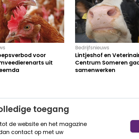
ws
Bedrijfsnieuws
oepsverbod voor
Lintjeshof en Veterinai
imveedierenarts uit
Centrum Someren ga
eemda
samenwerken
olledige toegang
 tot de website en het magazine
dan contact op met uw