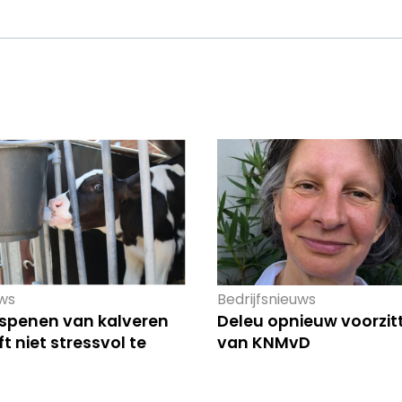
ws
Bedrijfsnieuws
 spenen van kalveren
Deleu opnieuw voorzit
t niet stressvol te
van KNMvD