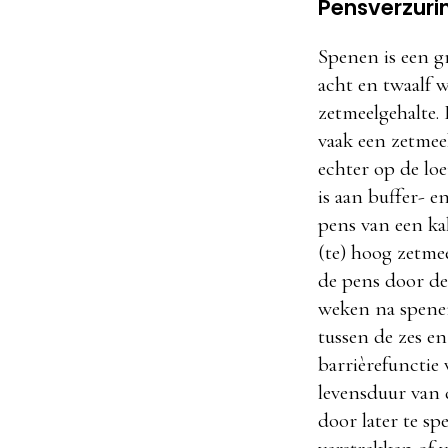
Pensverzuri
Spenen is een g
acht en twaalf 
zetmeelgehalte.
vaak een zetmee
echter op de lo
is aan buffer- e
pens van een ka
(te) hoog zetme
de pens door de
weken na spene
tussen de zes e
barrièrefunctie
levensduur van 
door later te sp