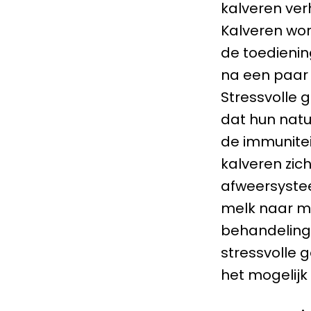
kalveren ver
Kalveren wo
de toediening
na een paar
Stressvolle 
dat hun natu
de immunitei
kalveren zic
afweersystee
melk naar m
behandelinge
stressvolle 
het mogelijk 