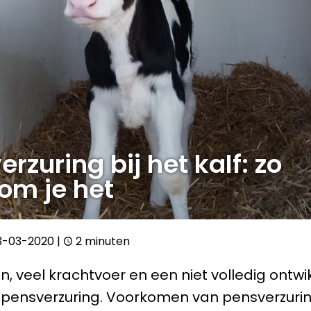
rzuring bij het kalf: zo
om je het
3-03-2020
|
2 minuten
, veel krachtvoer en een niet volledig ontw
pensverzuring. Voorkomen van pensverzuring