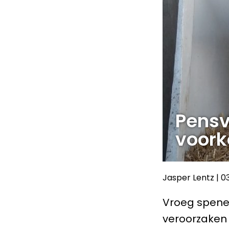
Pensve
voork
Jasper Lentz
|
0
Vroeg spenen
veroorzaken 