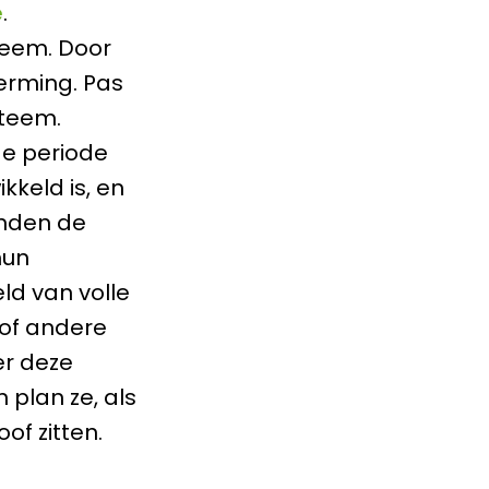
e
.
teem. Door
herming. Pas
teem.
de periode
kkeld is, en
inden de
hun
ld van volle
of andere
er deze
 plan ze, als
oof zitten.