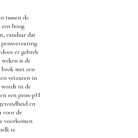
en tussen de
t een hoog
n, vandaar dat
t pensverzuring
ardoor er gebrek
n weken is de
n brok met een
ten vetzuren in
k wordt in de
ben een pens-pH
mgezondheid en
n voor de
 te voorkomen
melk te