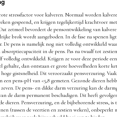
ng
rote stressfactor voor kalveren. Normaal worden kalver
weken gespeend, en krijgen tegelijkertijd krachtvoer me
 Dat zetmeel bevordert de pensontwikkeling van kalvere
lrijke brok wordt aangeboden. In de fase na spenen lig
er. De pens is namelijk nog niet volledig ontwikkeld wa
n absorptiecapaciteit in de pens. Pas na twaalf tot zestie
lf volledig ontwikkeld. Krijgen ze voor deze periode ee
el gehalte, dan ontstaan er grote hoeveelheden korte ke
 hoge gistsnelheid. Dit veroorzaakt pensverzuring. Vaa
n een pens-pH van <5,8 gemeten. Gezonde dieren heb
n zeven. De pens- en dikke darm verzuring kan de dar
 van de darm permanent beschadigen. Dit heeft gevolge
de dieren. Pensverzuring, en de bijbehorende stress, is
enen (tussen de veertien en zestien weken), onbeperkt 