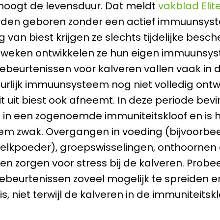
hoogt de levensduur. Dat meldt
vakblad Elit
rden geboren zonder een actief immuunsys
 van biest krijgen ze slechts tijdelijke besc
 weken ontwikkelen ze hun eigen immuunsys
gebeurtenissen voor kalveren vallen vaak in 
urlijk immuunsysteem nog niet volledig ontwi
t uit biest ook afneemt. In deze periode bev
h in een zogenoemde immuniteitskloof en is 
m zwak. Overgangen in voeding (bijvoorbee
elkpoeder), groepswisselingen, onthoornen 
n zorgen voor stress bij de kalveren. Probe
gebeurtenissen zoveel mogelijk te spreiden en
is, niet terwijl de kalveren in de immuniteitskl