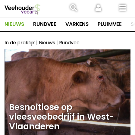
Spring
naar
inhoud
NIEUWS
RUNDVEE
VARKENS
PLUIMVEE
S
In de praktijk | Nieuws | Rundvee
Besnoitiose op
vleesveebedrijf in West-
Vlaanderen