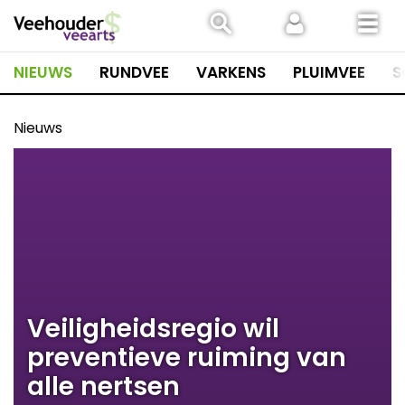
Spring
naar
inhoud
NIEUWS
RUNDVEE
VARKENS
PLUIMVEE
S
Nieuws
Veiligheidsregio wil
preventieve ruiming van
alle nertsen