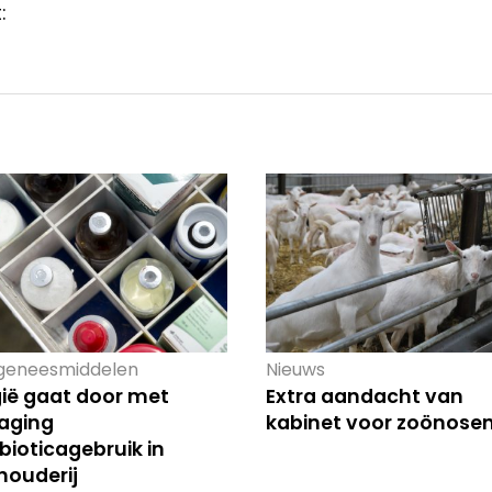
:
geneesmiddelen
Nieuws
gië gaat door met
Extra aandacht van
laging
kabinet voor zoönose
bioticagebruik in
houderij