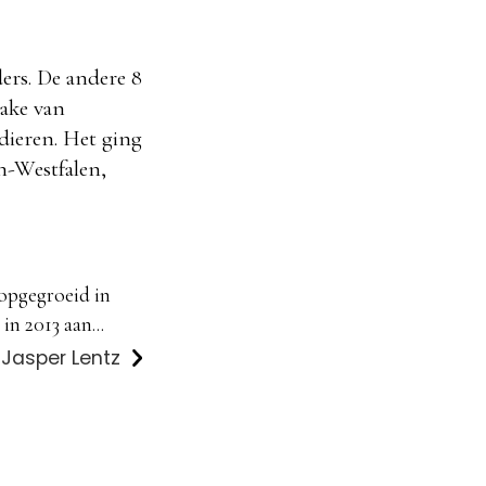
ers. De andere 8
rake van
dieren. Het ging
n-Westfalen,
 opgegroeid in
in 2013 aan...
 Jasper Lentz