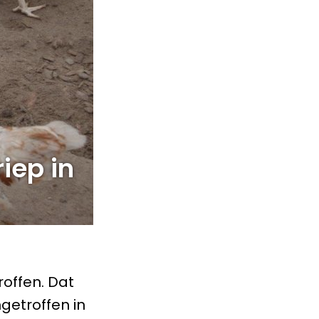
iep in
roffen. Dat
getroffen in