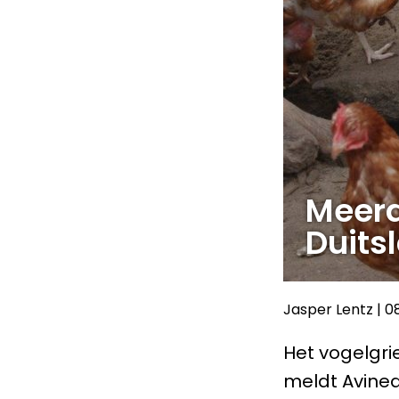
Meerd
Duits
Jasper Lentz
|
0
Het vogelgrie
meldt Avined