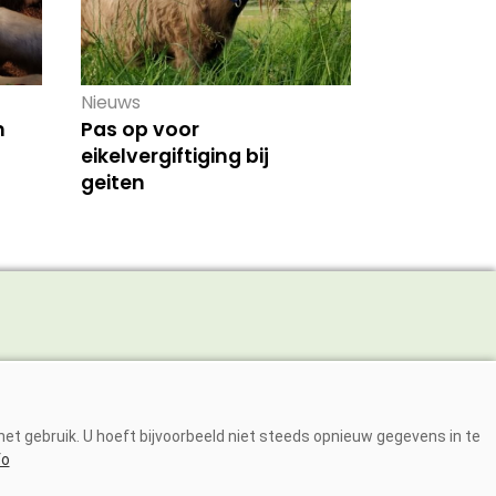
Nieuws
n
Pas op voor
eikelvergiftiging bij
geiten
Adverteren
Abonneren
et gebruik. U hoeft bijvoorbeeld niet steeds opnieuw gegevens in te
Over ons
fo
Contact