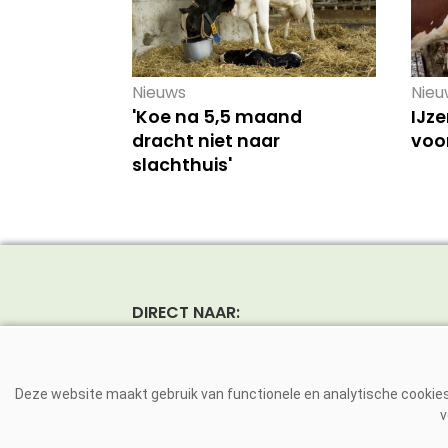
Nieuws
Nieu
'Koe na 5,5 maand
IJze
dracht niet naar
voo
slachthuis'
DIRECT NAAR:
Nieuws
Rund
Magazine
Vark
Deze website maakt gebruik van functionele en analytische cookies.
Dierziekten
Pluim
v