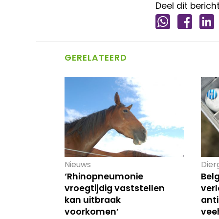
Deel dit bericht
GERELATEERD
Nieuws
Dier
‘Rhinopneumonie
Bel
vroegtijdig vaststellen
ver
kan uitbraak
anti
voorkomen’
vee