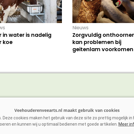
ws
Nieuws
r in water is nadelig
Zorgvuldig onthoorne
r koe
kan problemen bij
geitenlam voorkomen
vee
Schaap/Geit
ens
Paarden
 Deze cookies maken het gebruik van deze site zo prettig mogelijk in h
vee
Zoönosen
oeren en kunnen wij u optimaal bedienen met goede artikelen.
Meer in