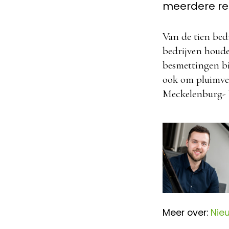
meerdere reg
Van de tien bed
bedrijven houde
besmettingen bi
ook om pluimvee
Meckelenburg- 
Meer over:
Nie