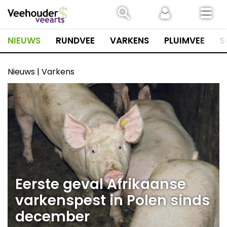
Spring
naar
inhoud
NIEUWS
RUNDVEE
VARKENS
PLUIMVEE
S
Nieuws | Varkens
Eerste geval Afrikaanse
varkenspest in Polen sinds
december