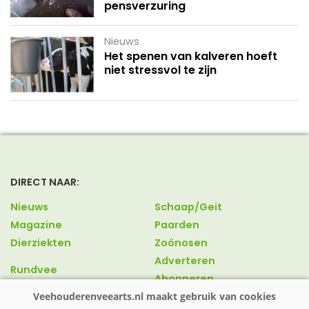
pensverzuring
Nieuws
Het spenen van kalveren hoeft
niet stressvol te zijn
DIRECT NAAR:
Nieuws
Schaap/Geit
Magazine
Paarden
Dierziekten
Zoönosen
Adverteren
Rundvee
Abonneren
Varkens
Over ons
Pluimvee