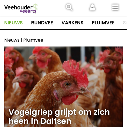
Spring
naar
inhoud
NIEUWS
RUNDVEE
VARKENS
PLUIMVEE
S
Nieuws | Pluimvee
Vogelgriep grijpt om zich
heen in Dalfsen