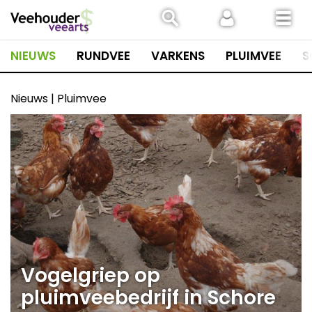
Spring
naar
inhoud
NIEUWS
RUNDVEE
VARKENS
PLUIMVEE
S
Nieuws | Pluimvee
Vogelgriep op
pluimveebedrijf in Schore