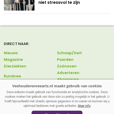
niet stressvol te zijn
DIRECT NAAR:
Nieuws
Schaap/Geit
Magazine
Paarden
Dierziekten
Zoönosen
Adverteren
Rundvee
Abonneren
Varkens
Over ons
Pluimvee
Contact
Deze website maakt gebruik van functionele en analytische cookies. Deze
cookies maken het gebruik van deze site zo prettig mogelijk in het gebruik. U
hoeft bijvoorbeeld niet steeds opnieuw gegevens in te voeren en kunnen wij u
optimaal bedienen met goede artikelen.
Meer info
VEEHOUDERENVEEARTS.NL
|
DISCLAIMER
|
PRIVACY
|