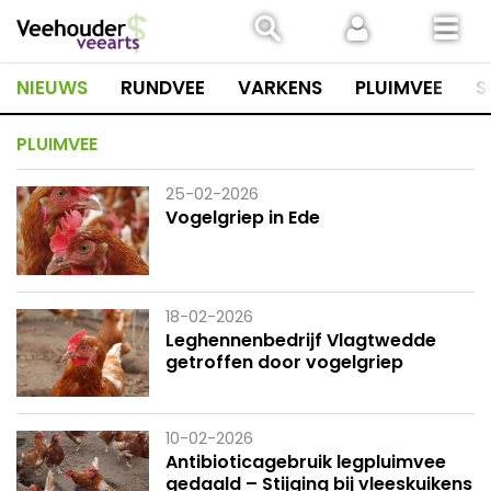
Spring
naar
inhoud
NIEUWS
RUNDVEE
VARKENS
PLUIMVEE
S
PLUIMVEE
25-02-2026
Vogelgriep in Ede
18-02-2026
Leghennenbedrijf Vlagtwedde
getroffen door vogelgriep
10-02-2026
Antibioticagebruik legpluimvee
gedaald – Stijging bij vleeskuikens