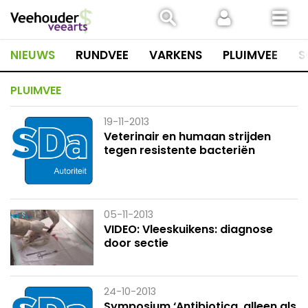
Spring
naar
inhoud
NIEUWS
RUNDVEE
VARKENS
PLUIMVEE
S
PLUIMVEE
19-11-2013
Veterinair en humaan strijden
tegen resistente bacteriën
05-11-2013
VIDEO: Vleeskuikens: diagnose
door sectie
24-10-2013
Symposium ‘Antibiotica, alleen als