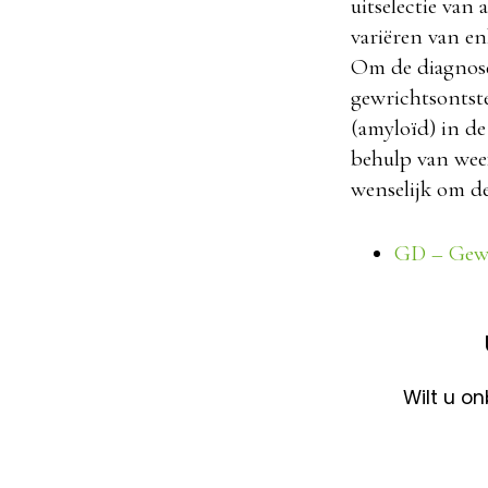
uitselectie van
variëren van en
Om de diagnose 
gewrichtsontst
(amyloïd) in de
behulp van weef
wenselijk om de
GD – Gewr
Wilt u o