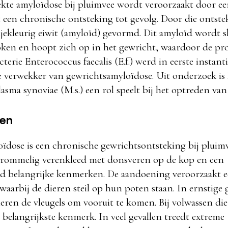
kte amyloïdose bij pluimvee wordt veroorzaakt door een
 een chronische ontsteking tot gevolg. Door die ontst
jekleurig eiwit (amyloïd) gevormd. Dit amyloïd wordt s
oken en hoopt zich op in het gewricht, waardoor de p
cterie Enterococcus faecalis (E.f.) werd in eerste instan
te verwekker van gewrichtsamyloïdose. Uit onderzoek is 
sma synoviae (M.s.) een rol speelt bij het optreden van
len
dose is een chronische gewrichtsontsteking bij pluimve
n rommelig verenkleed met donsveren op de kop en een
nd belangrijke kenmerken. De aandoening veroorzaakt e
aarbij de dieren steil op hun poten staan. In ernstige 
eren de vleugels om vooruit te komen. Bij volwassen die
 belangrijkste kenmerk. In veel gevallen treedt extreme