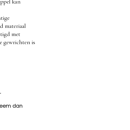
oppel kan
stige
d materiaal
stigd met
e gewrichten is
.
 neem dan