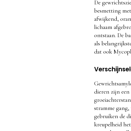
De gewrichtszie
besmetting met
afwijkend, oran
lichaam afgebr
ontstaan. De ba
als belangrijks
dat ook Mycopla
Verschijnse
Gewrichtsamyloï
dieren zijn ee
groeiachtersta
stramme gang, w
gebruiken de di
kreupelheid het