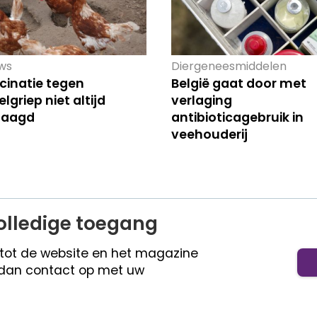
ws
Diergeneesmiddelen
cinatie tegen
België gaat door met
lgriep niet altijd
verlaging
laagd
antibioticagebruik in
veehouderij
olledige toegang
 tot de website en het magazine
dan contact op met uw