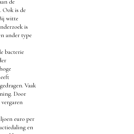
aan de
. Ook is de
ij witte
nderzoek is
en ander type
e bacterie
der
 hoge
eeft
rgedragen. Vaak
ening. Door
 vergaren
ljoen euro per
uctiedaling en