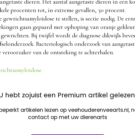
 aangetaste dieren. Het aantal aangetaste dieren in een k
kele procenten tot, in extreme gevallen, 30 procent.
gewrichtsamyloïdose te stellen, is sectie nodig. De ern
ekingen gaan gepaard met ophoping van oranje gekleur
 gewrichten. Bij twijfel wordt de diagnose dikwijls beve
selonderzoek. Bacteriologisch onderzoek van aangetast
 veroorzaker van de ontsteking te achterhalen.
ichtsamyloïdose
U hebt zojuist een Premium artikel gelezen
nbeperkt artikelen lezen op veehouderenveearts.nl,
contact op met uw dierenarts