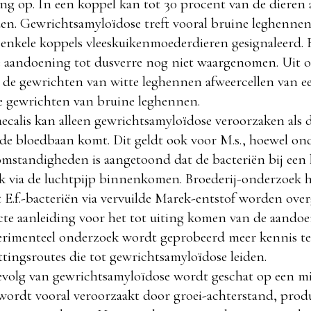
ng op. In een koppel kan tot 30 procent van de dieren 
en. Gewrichtsamyloïdose treft vooral bruine leghennen
enkele koppels vleeskuikenmoederdieren gesignaleerd. B
e aandoening tot dusverre nog niet waargenomen. Uit o
 de gewrichten van witte leghennen afweercellen van e
de gewrichten van bruine leghennen.
ecalis kan alleen gewrichtsamyloïdose veroorzaken als d
 de bloedbaan komt. Dit geldt ook voor M.s., hoewel on
omstandigheden is aangetoond dat de bacteriën bij een
ok via de luchtpijp binnenkomen. Broederij-onderzoek h
E.f.-bacteriën via vervuilde Marek-entstof worden ove
recte aanleiding voor het tot uiting komen van de aando
erimenteel onderzoek wordt geprobeerd meer kennis te
ingsroutes die tot gewrichtsamyloïdose leiden.
gevolg van gewrichtsamyloïdose wordt geschat op een mi
 wordt vooral veroorzaakt door groei-achterstand, prod