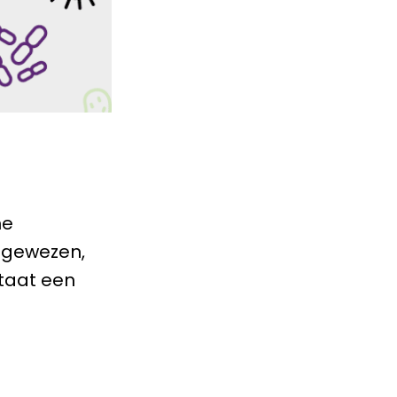
ne
ngewezen,
taat een