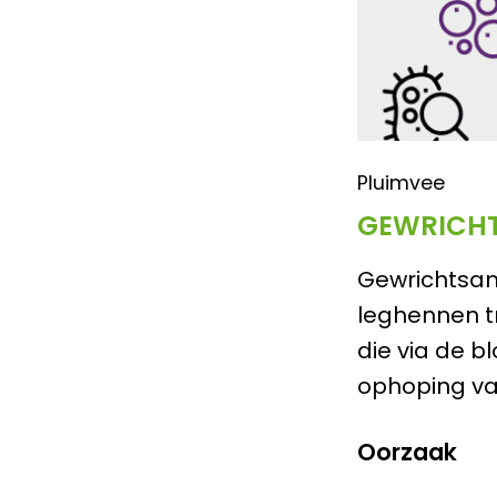
Pluimvee
GEWRICH
Gewrichtsam
leghennen t
die via de 
ophoping va
Oorzaak