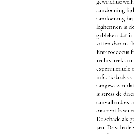
gewrichtszwelli
aandoening lijd
aandoening bij 
leghennen is d
gebleken dat in
zitten dan in 
Enterococcus fa
rechtstreeks in
experimentele 
infectiedruk o
aangewezen dat 
is stress de di
aanvullend exp
omtrent besmett
De schade als 
jaar. De schade