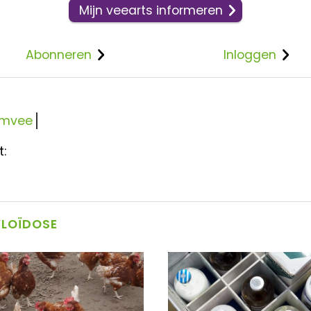
Mijn veearts informeren
Abonneren
Inloggen
imvee
t:
YLOÏDOSE