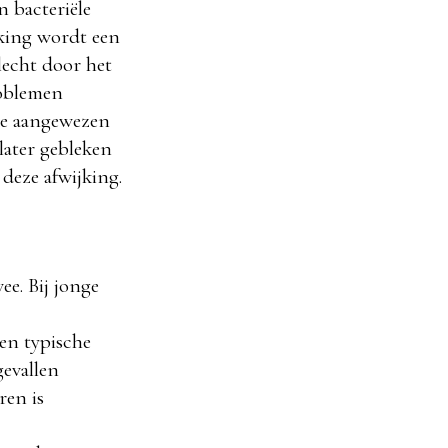
 bacteriële
eking wordt een
lecht door het
roblemen
tie aangewezen
later gebleken
 deze afwijking.
e. Bij jonge
en typische
gevallen
ren is