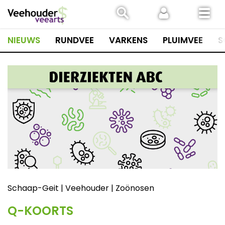
Spring
naar
inhoud
NIEUWS
RUNDVEE
VARKENS
PLUIMVEE
S
Schaap-Geit | Veehouder | Zoönosen
Q-KOORTS