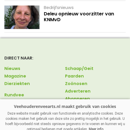
Bedrijfsnieuws
Deleu opnieuw voorzitter van
KNMvD
DIRECT NAAR:
Nieuws
Schaap/Geit
Magazine
Paarden
Dierziekten
Zoönosen
Adverteren
Rundvee
Abonneren
Varkens
Over ons
Pluimvee
Contact
Deze website maakt gebruik van functionele en analytische cookies. Deze
cookies maken het gebruik van deze site zo prettig mogelijk in het gebruik. U
hoeft bijvoorbeeld niet steeds opnieuw gegevens in te voeren en kunnen wij u
optimaal bedienen met goede artikelen.
Meer info