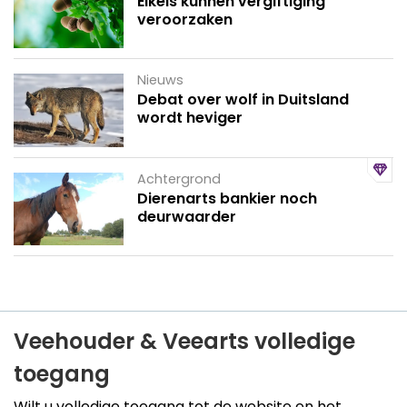
Eikels kunnen vergiftiging
veroorzaken
Nieuws
Debat over wolf in Duitsland
wordt heviger
Achtergrond
Dierenarts bankier noch
deurwaarder
Veehouder & Veearts volledige
toegang
Wilt u volledige toegang tot de website en het