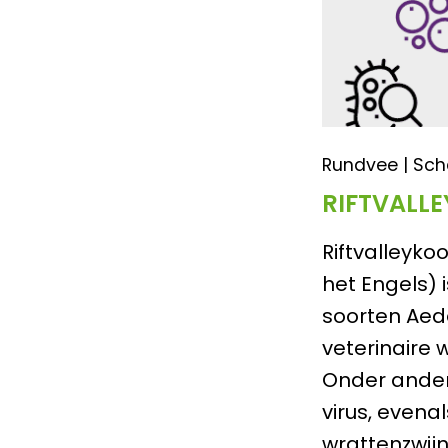
Rundvee | Sch
RIFTVALL
Riftvalleykoo
het Engels)
soorten Aede
veterinaire 
Onder andere
virus, evenal
wrattenzwijn