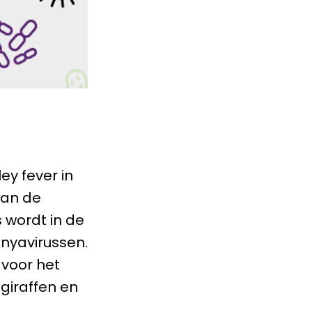
ey fever in
van de
s wordt in de
unyavirussen.
 voor het
 giraffen en