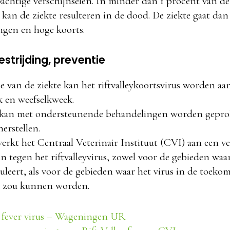
pachtige verschijnselen. In minder dan 1 procent van de
n kan de ziekte resulteren in de dood. De ziekte gaat da
ngen en hoge koorts.
strijding, preventie
se van de ziekte kan het riftvalleykoortsvirus worden 
 en weefselkweek.
ie kan met ondersteunende behandelingen worden gepr
herstellen.
rkt het Centraal Veterinair Instituut (CVI) aan een veil
in tegen het riftvalleyvirus, zowel voor de gebieden waar
leert, als voor de gebieden waar het virus in de toekom
d zou kunnen worden.
y fever virus – Wageningen UR