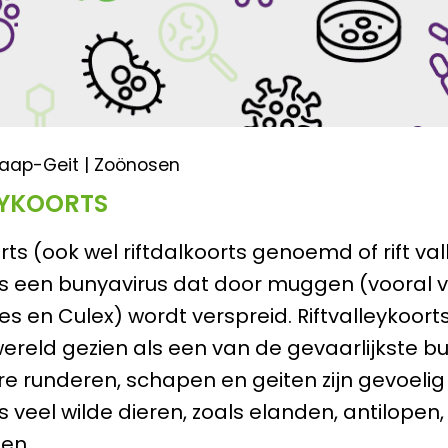
aap-Geit | Zoönosen
EYKOORTS
rts (ook wel riftdalkoorts genoemd of rift vall
 is een bunyavirus dat door muggen (vooral 
s en Culex) wordt verspreid. Riftvalleykoort
wereld gezien als een van de gevaarlijkste b
 runderen, schapen en geiten zijn gevoelig
s veel wilde dieren, zoals elanden, antilopen,
en.