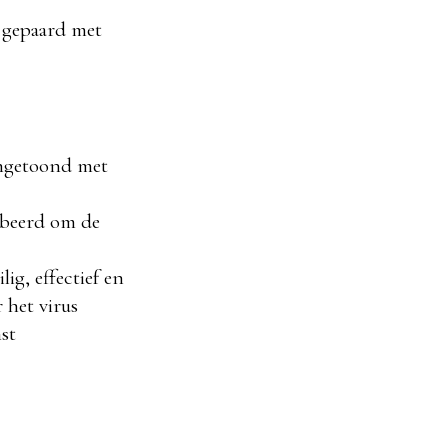
n gepaard met
aangetoond met
obeerd om de
ig, effectief en
 het virus
st