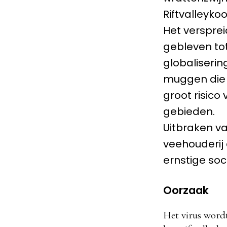
Riftvalleyko
Het versprei
gebleven tot
globaliseri
muggen die i
groot risico
gebieden.
Uitbraken va
veehouderij 
ernstige so
Oorzaak
Het virus word