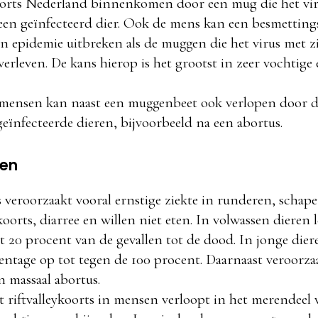
koorts Nederland binnenkomen door een mug die het viru
een geïnfecteerd dier. Ook de mens kan een besmetting
en epidemie uitbreken als de muggen die het virus met 
rleven. De kans hierop is het grootst in zeer vochtige 
n mensen kan naast een muggenbeet ook verlopen door d
eïnfecteerde dieren, bijvoorbeeld na een abortus.
len
s veroorzaakt vooral ernstige ziekte in runderen, schape
oorts, diarree en willen niet eten. In volwassen dieren 
tot 20 procent van de gevallen tot de dood. In jonge die
entage op tot tegen de 100 procent. Daarnaast veroorzaa
n massaal abortus.
t riftvalleykoorts in mensen verloopt in het merendeel 