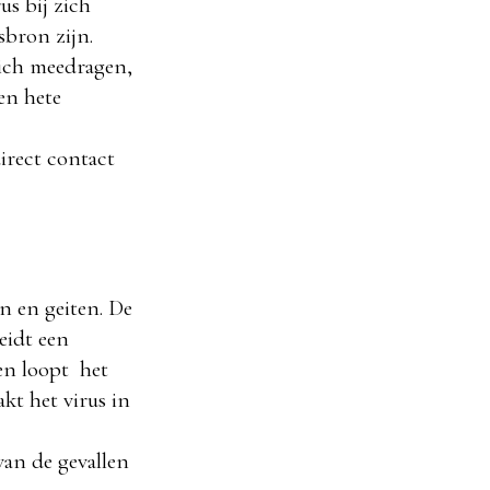
s bij zich
sbron zijn.
zich meedragen,
en hete
irect contact
n en geiten. De
leidt een
ren loopt het
kt het virus in
van de gevallen