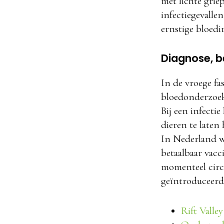
met lichte grie
infectiegevalle
ernstige bloedi
Diagnose, be
In de vroege fa
bloedonderzoek
Bij een infect
dieren te laten 
In Nederland we
betaalbaar vacc
momenteel circu
geïntroduceer
Rift Valle