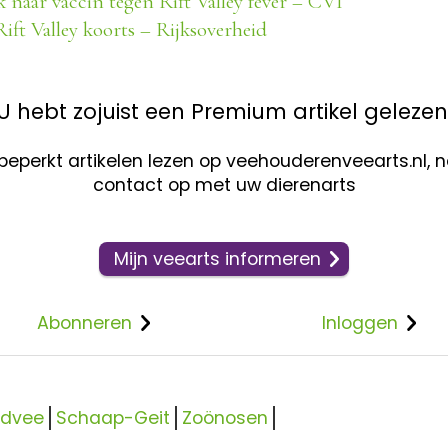
naar vaccin tegen Rift Valley fever – CVI
ift Valley koorts – Rijksoverheid
U hebt zojuist een Premium artikel gelezen
nbeperkt artikelen lezen op veehouderenveearts.nl,
contact op met uw dierenarts
Mijn veearts informeren
Abonneren
Inloggen
ndvee
Schaap-Geit
Zoönosen