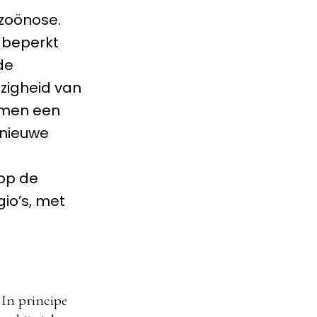
 zoönose.
e beperkt
de
zigheid van
ormen een
 nieuwe
 op de
io’s, met
 In principe