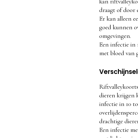
kan riftvalley
draagt of door 
Er kan alleen e
goed kunnen ove
omgevingen.
Een infectie i
met bloed van g
Verschijnse
Riftvalleykoort
dieren krijgen k
infectie in 10 
overlijdensperc
drachtige diere
Een infectie me