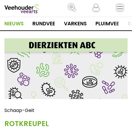
Spring
naar
inhoud
NIEUWS
RUNDVEE
VARKENS
PLUIMVEE
S
Schaap-Geit
ROTKREUPEL