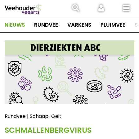
Spring
naar
inhoud
NIEUWS
RUNDVEE
VARKENS
PLUIMVEE
S
Rundvee | Schaap-Geit
SCHMALLENBERGVIRUS