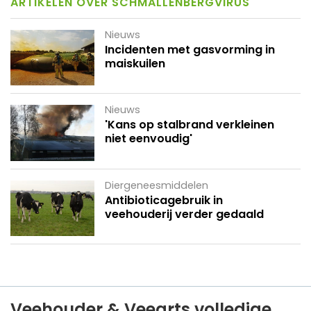
ARTIKELEN OVER SCHMALLENBERGVIRUS
Nieuws
Incidenten met gasvorming in
maiskuilen
Nieuws
'Kans op stalbrand verkleinen
niet eenvoudig'
Diergeneesmiddelen
Antibioticagebruik in
veehouderij verder gedaald
Veehouder & Veearts volledige