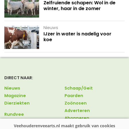
Zelfruiende schapen: Wol in de
winter, haar in de zomer
Nieuws
IJzer in water is nadelig voor
koe
DIRECT NAAR:
Nieuws
Schaap/Geit
Magazine
Paarden
Dierziekten
Zoönosen
Adverteren
Rundvee
Abonneren
Varkens
Over ons