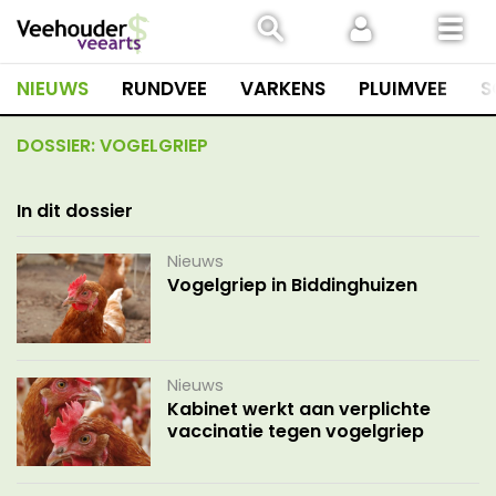
Spring
naar
inhoud
NIEUWS
RUNDVEE
VARKENS
PLUIMVEE
S
DOSSIER:
VOGELGRIEP
In dit dossier
Nieuws
Vogelgriep in Biddinghuizen
Nieuws
Kabinet werkt aan verplichte
vaccinatie tegen vogelgriep