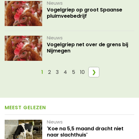
Nieuws
Vogelgriep op groot Spaanse
pluimveebedrijf
Nieuws
Vogelgriep net over de grens bij
Nijmegen
1
2
3
4
5
10
❯
MEEST GELEZEN
Nieuws
'Koe na 5,5 maand dracht niet
naar slachthuis'