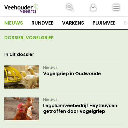
Spring
naar
inhoud
NIEUWS
RUNDVEE
VARKENS
PLUIMVEE
S
DOSSIER:
VOGELGRIEP
In dit dossier
Nieuws
Vogelgriep in Oudwoude
Nieuws
Legpluimveebedrijf Heythuysen
getroffen door vogelgriep