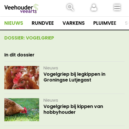
Spring
naar
inhoud
NIEUWS
RUNDVEE
VARKENS
PLUIMVEE
S
DOSSIER:
VOGELGRIEP
In dit dossier
Nieuws
Vogelgriep bij legkippen in
Groningse Lutjegast
Nieuws
Vogelgriep bij kippen van
hobbyhouder