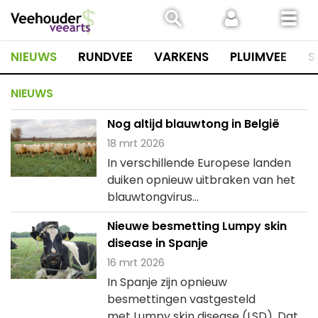
Spring
naar
inhoud
NIEUWS
RUNDVEE
VARKENS
PLUIMVEE
S
NIEUWS
Nog altijd blauwtong in België
18 mrt 2026
In verschillende Europese landen
duiken opnieuw uitbraken van het
blauwtongvirus...
Nieuwe besmetting Lumpy skin
disease in Spanje
16 mrt 2026
In Spanje zijn opnieuw
besmettingen vastgesteld
met Lumpy skin disease (LSD). Dat