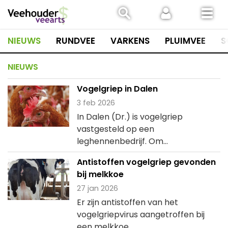
Spring
naar
inhoud
NIEUWS
RUNDVEE
VARKENS
PLUIMVEE
S
NIEUWS
Vogelgriep in Dalen
3 feb 2026
In Dalen (Dr.) is vogelgriep
vastgesteld op een
leghennenbedrijf. Om...
Antistoffen vogelgriep gevonden
bij melkkoe
27 jan 2026
Er zijn antistoffen van het
vogelgriepvirus aangetroffen bij
een melkkoe...