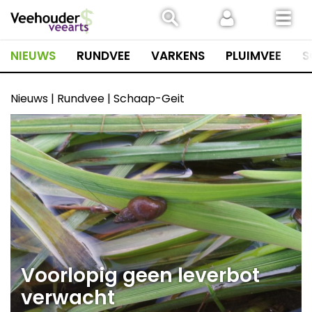
Spring
naar
inhoud
NIEUWS
RUNDVEE
VARKENS
PLUIMVEE
S
Nieuws | Rundvee | Schaap-Geit
Voorlopig geen leverbot
verwacht