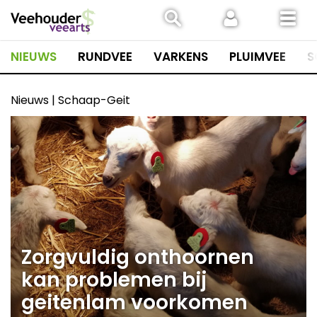
Spring
naar
inhoud
NIEUWS
RUNDVEE
VARKENS
PLUIMVEE
S
Nieuws | Schaap-Geit
Zorgvuldig onthoornen
kan problemen bij
geitenlam voorkomen