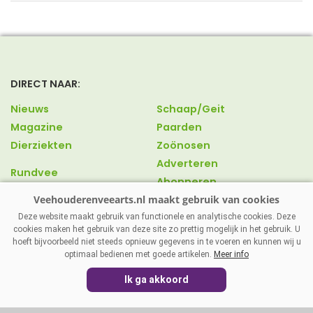
DIRECT NAAR:
Nieuws
Schaap/Geit
Magazine
Paarden
Dierziekten
Zoönosen
Adverteren
Rundvee
Abonneren
Varkens
Over ons
Pluimvee
Contact
Deze website maakt gebruik van functionele en analytische cookies. Deze
cookies maken het gebruik van deze site zo prettig mogelijk in het gebruik. U
hoeft bijvoorbeeld niet steeds opnieuw gegevens in te voeren en kunnen wij u
optimaal bedienen met goede artikelen.
Meer info
VEEHOUDERENVEEARTS.NL
|
DISCLAIMER
|
PRIVACY
|
Ik ga akkoord
AGRIMEDIA