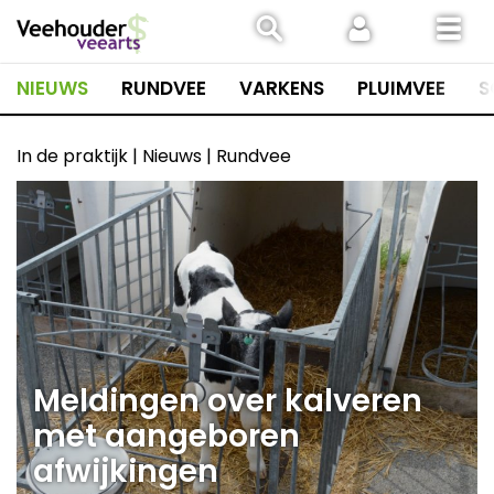
Spring
naar
inhoud
NIEUWS
RUNDVEE
VARKENS
PLUIMVEE
S
In de praktijk | Nieuws | Rundvee
Meldingen over kalveren
met aangeboren
afwijkingen