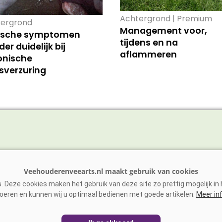
Achtergrond | Premium
ergrond
Management voor,
nische symptomen
tijdens en na
er duidelijk bij
aflammeren
onische
sverzuring
vee
Schaap/Geit
ens
Paarden
 Deze cookies maken het gebruik van deze site zo prettig mogelijk in h
vee
Zoönosen
oeren en kunnen wij u optimaal bedienen met goede artikelen.
Meer in