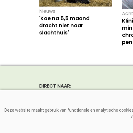
Nieuws
Acht
'Koe na 5,5 maand
Kli
dracht niet naar
mind
slachthuis'
chr
pen
DIRECT NAAR:
Nieuws
Rund
Magazine
Vark
Deze website maakt gebruik van functionele en analytische cookies.
Dierziekten
Pluim
v