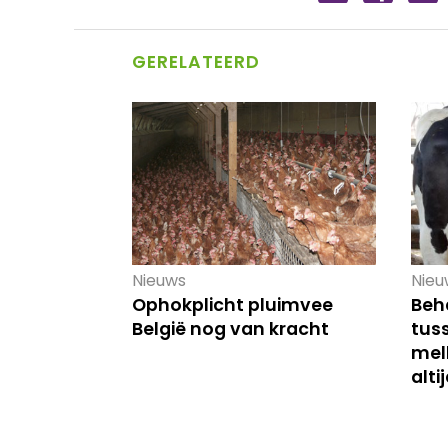
GERELATEERD
Nieuws
Nieu
Ophokplicht pluimvee
Beh
België nog van kracht
tus
mel
alti