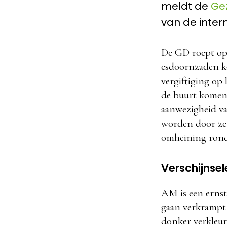
meldt de
Ge
van de inter
De GD roept op
esdoornzaden k
vergiftiging op
de buurt komen 
aanwezigheid va
worden door ze t
omheining rond 
Verschijnse
AM is een ernst
gaan verkrampt 
donker verkleur