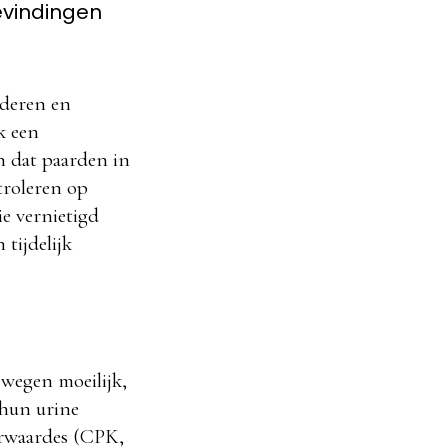
evindingen
aderen en
k een
n dat paarden in
troleren op
e vernietigd
tijdelijk
ewegen moeilijk,
 hun urine
erwaardes (CPK,