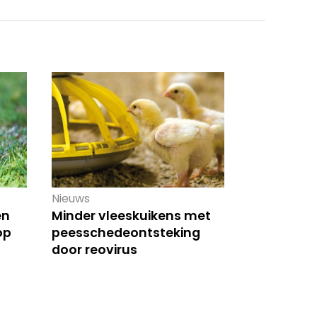
Nieuws
en
Minder vleeskuikens met
op
peesschedeontsteking
door reovirus