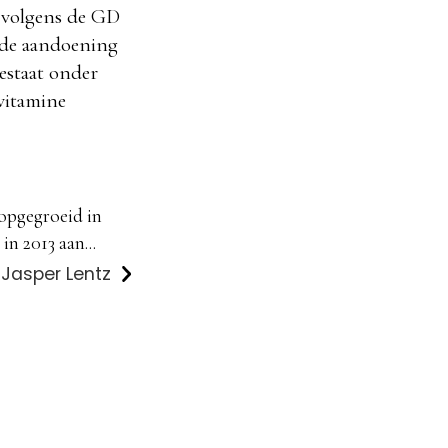
t volgens de GD
n de aandoening
bestaat onder
 vitamine
 opgegroeid in
in 2013 aan...
 Jasper Lentz