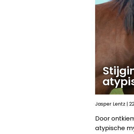
Stijg
atypi
Jasper Lentz
|
2
Door ontkie
atypische my