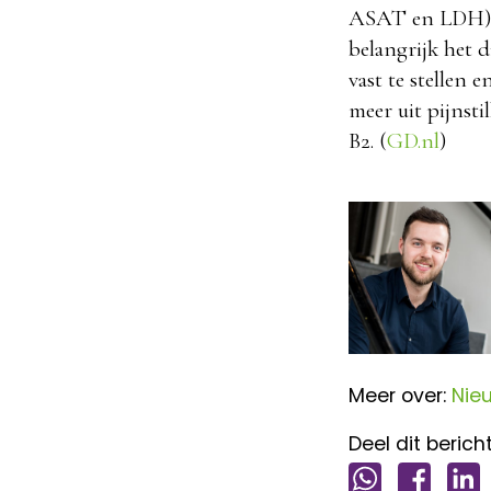
ASAT en LDH) in
belangrijk het d
vast te stellen 
meer uit pijnsti
B2. (
GD.nl
)
Meer over:
Nie
Deel dit bericht