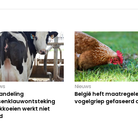
ws
Nieuws
andeling
België heft maatregel
senklauwontsteking
vogelgriep gefaseerd 
kkoeien werkt niet
jd