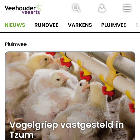
Spring
naar
inhoud
NIEUWS
RUNDVEE
VARKENS
PLUIMVEE
S
Pluimvee
Vogelgriep vastgesteld in
Tzum