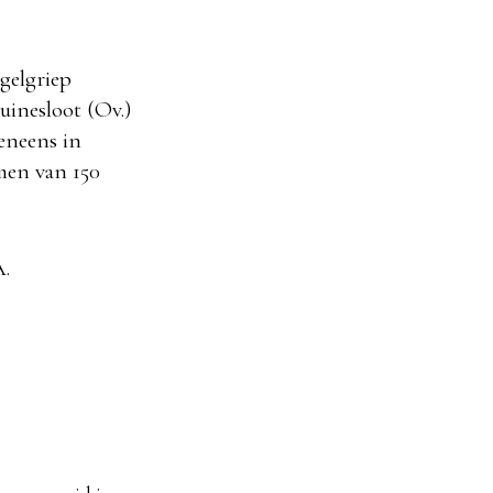
gelgriep
uinesloot (Ov.)
veneens in
men van 150
.