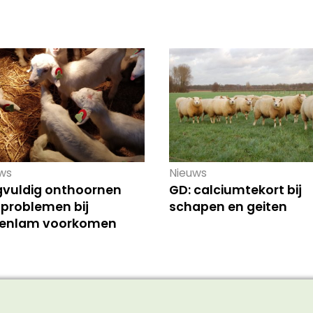
ws
Nieuws
gvuldig onthoornen
GD: calciumtekort bij
 problemen bij
schapen en geiten
tenlam voorkomen