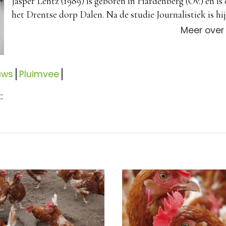
Jasper Lentz (1989) is geboren in Hardenberg (Ov.) en is
het Drentse dorp Dalen. Na de studie Journalistiek is hij 
Meer over
uws
Pluimvee
: