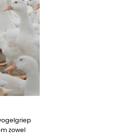
 vogelgriep
 om zowel