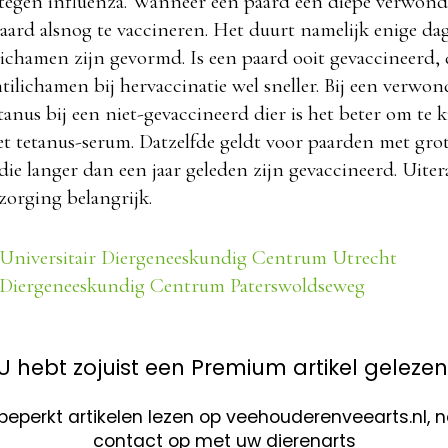
tegen influenza. Wanneer een paard een diepe verwondi
paard alsnog te vaccineren. Het duurt namelijk enige da
ichamen zijn gevormd. Is een paard ooit gevaccineerd, 
ilichamen bij hervaccinatie wel sneller. Bij een verwo
tanus bij een niet-gevaccineerd dier is het beter om te 
t tetanus-serum. Datzelfde geldt voor paarden met gro
e langer dan een jaar geleden zijn gevaccineerd. Uitera
orging belangrijk.
 Universitair Diergeneeskundig Centrum Utrecht
 Diergeneeskundig Centrum Paterswoldseweg
U hebt zojuist een Premium artikel gelezen
nbeperkt artikelen lezen op veehouderenveearts.nl,
contact op met uw dierenarts