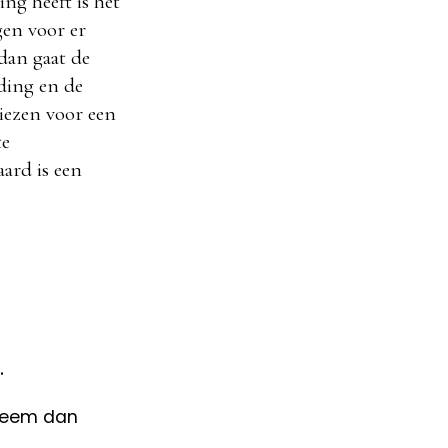
ng heeft is het
gen voor er
dan gaat de
nding en de
kiezen voor een
te
ard is een
.
 neem dan