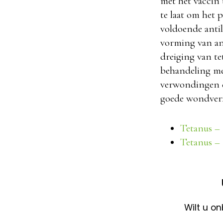
met het vaccin 
te laat om het 
voldoende antil
vorming van ant
dreiging van te
behandeling me
verwondingen di
goede wondverz
Tetanus –
Tetanus –
Wilt u o