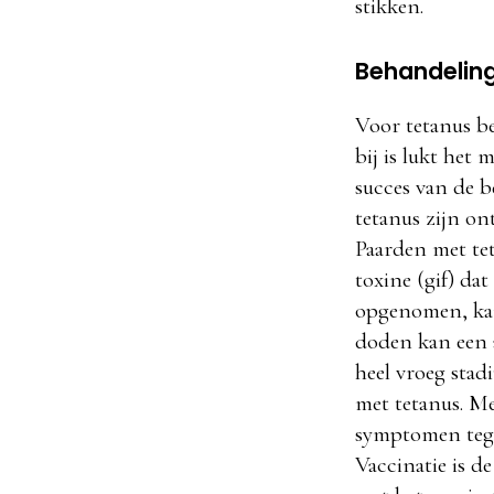
stikken.
Behandeling
Voor tetanus b
bij is lukt het
succes van de b
tetanus zijn on
Paarden met tet
toxine (gif) da
opgenomen, kan
doden kan een a
heel vroeg stad
met tetanus. M
symptomen tegen
Vaccinatie is d