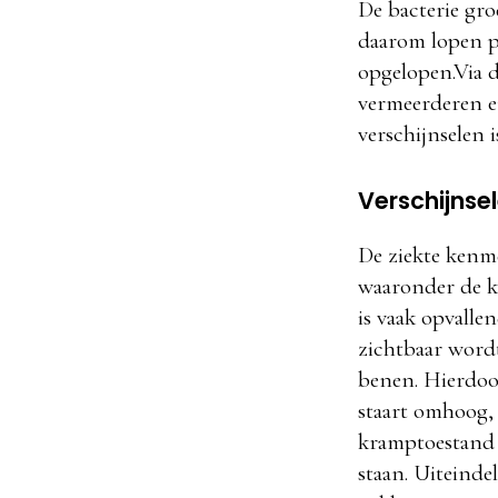
De bacterie gro
daarom lopen p
opgelopen.Via d
vermeerderen en
verschijnselen 
Verschijnse
De ziekte kenme
waaronder de ka
is vaak opvalle
zichtbaar wordt
benen. Hierdoo
staart omhoog,
kramptoestand k
staan. Uiteind