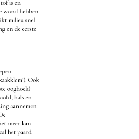
tof is en
epe wond hebben
kt milieu snel
ng en de eerste
oepen
‘kaakklem’). Ook
nste ooghoek)
oofd, hals en
ding aannemen:
 De
niet meer kan
zal het paard