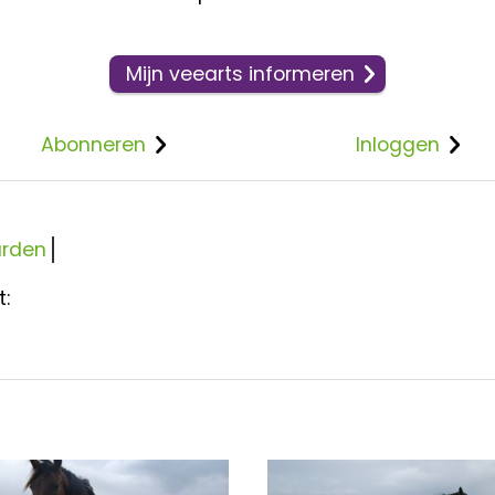
Mijn veearts informeren
Abonneren
Inloggen
rden
t: