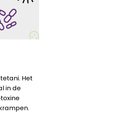
tetani. Het
l in de
toxine
rkrampen.