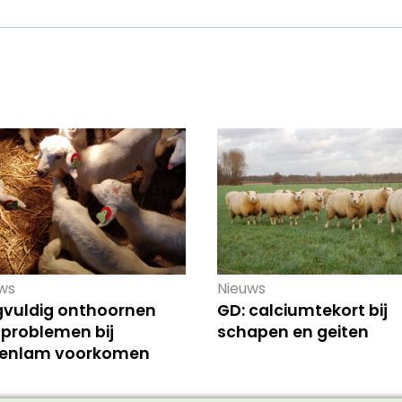
ws
Nieuws
gvuldig onthoornen
GD: calciumtekort bij
 problemen bij
schapen en geiten
tenlam voorkomen