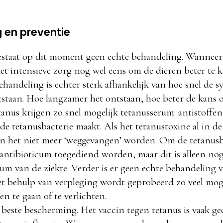
 en preventie
estaat op dit moment geen echte behandeling. Wanneer
 met intensieve zorg nog wel eens om de dieren beter te k
ehandeling is echter sterk afhankelijk van hoe snel de
tstaan. Hoe langzamer het ontstaan, hoe beter de kans o
anus krijgen zo snel mogelijk tetanusserum: antistoffen
t de tetanusbacterie maakt. Als het tetanustoxine al in d
 het niet meer ‘weggevangen’ worden. Om de tetanusba
ntibioticum toegediend worden, maar dit is alleen nog
ium van de ziekte. Verder is er geen echte behandeling
et behulp van verpleging wordt geprobeerd zo veel moge
 te gaan of te verlichten.
e beste bescherming. Het vaccin tegen tetanus is vaak 