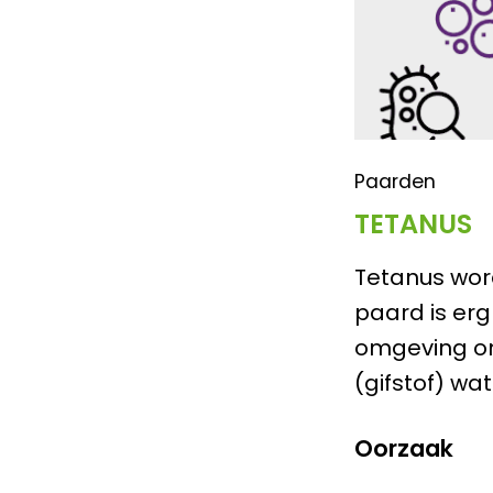
Paarden
TETANUS
Tetanus word
paard is erg
omgeving om
(gifstof) w
Oorzaak