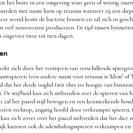
eit het beste in een omgeving waar geen of weinig zuurs
aarden met name kans op tetanus wanneer zij een di
eze wond komt de bacterie binnen en zal zich in geschi
 veel neurotoxine produceren. De tijd tussen besmetti
is ongeveer twee tot tien dagen.
len
rkt zich door het verstijven van verschillende spiergr
uwspieren (een andere naam voor tetanus is ‘klem’ of 
nd dat het derde ooglid (wit vlies ter hoogte van binne
. De stijfheid kan zich uitbreiden over de spieren van h
r zal het paard stijf bewegen en een kenmerkende hou
 oren rechtop, angstig hoofd door verkrampte spieren.
an zich zover over het paard uitbreiden dat het dier 
elijk kunnen ook de ademhalingsspieren verkrampen en 