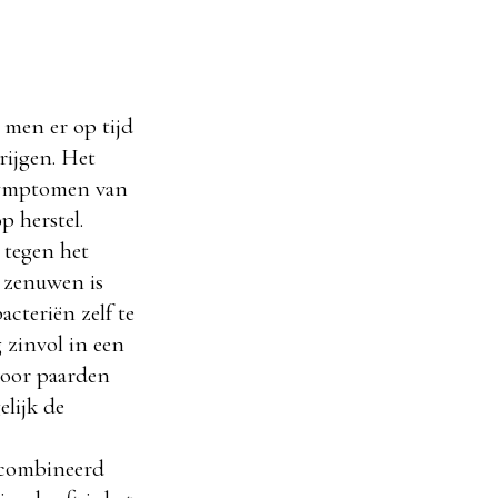
 men er op tijd
rijgen. Het
 symptomen van
p herstel.
 tegen het
e zenuwen is
cteriën zelf te
 zinvol in een
 voor paarden
lijk de
gecombineerd