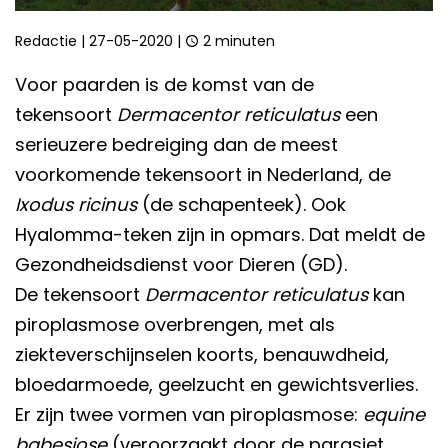
Redactie
|
27-05-2020
|
2 minuten
Voor paarden is de komst van de
tekensoort
Dermacentor reticulatus
een
serieuzere bedreiging dan de meest
voorkomende tekensoort in Nederland, de
Ixodus ricinus
(de schapenteek). Ook
Hyalomma-teken zijn in opmars. Dat meldt de
Gezondheidsdienst voor Dieren (GD).
De tekensoort
Dermacentor reticulatus
kan
piroplasmose overbrengen, met als
ziekteverschijnselen koorts, benauwdheid,
bloedarmoede, geelzucht en gewichtsverlies.
Er zijn twee vormen van piroplasmose:
equine
babesiose
(veroorzaakt door de parasiet