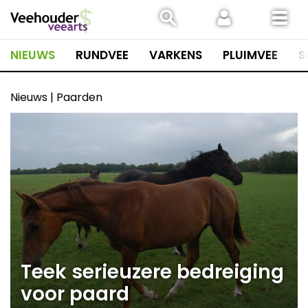
Spring
naar
inhoud
NIEUWS
RUNDVEE
VARKENS
PLUIMVEE
S
Nieuws | Paarden
Teek serieuzere bedreiging
voor paard