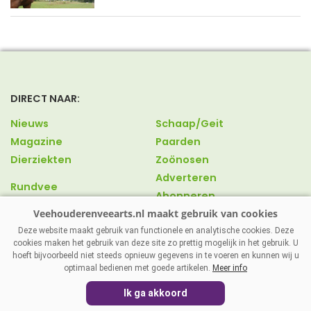
DIRECT NAAR:
Nieuws
Schaap/Geit
Magazine
Paarden
Dierziekten
Zoönosen
Adverteren
Rundvee
Abonneren
Varkens
Over ons
Pluimvee
Contact
Deze website maakt gebruik van functionele en analytische cookies. Deze
cookies maken het gebruik van deze site zo prettig mogelijk in het gebruik. U
hoeft bijvoorbeeld niet steeds opnieuw gegevens in te voeren en kunnen wij u
optimaal bedienen met goede artikelen.
Meer info
VEEHOUDERENVEEARTS.NL
|
DISCLAIMER
|
PRIVACY
|
Ik ga akkoord
AGRIMEDIA