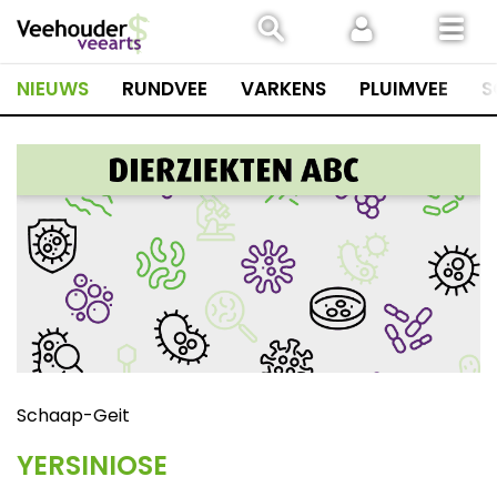
Spring
naar
inhoud
NIEUWS
RUNDVEE
VARKENS
PLUIMVEE
S
Schaap-Geit
YERSINIOSE