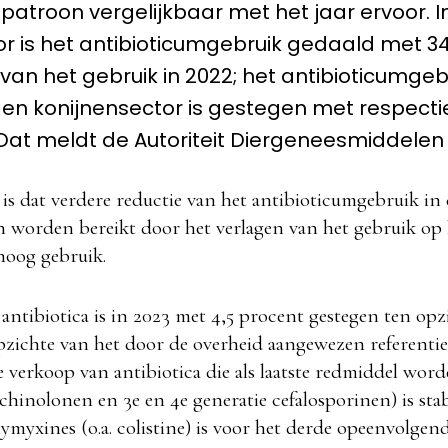
patroon vergelijkbaar met het jaar ervoor. I
r is het antibioticumgebruik gedaald met 34
van het gebruik in 2022; het antibioticumgebr
 en konijnensector is gestegen met respectiev
 Dat meldt de Autoriteit Diergeneesmiddelen
is dat verdere reductie van het antibioticumgebruik i
n worden bereikt door het verlagen van het gebruik op
hoog gebruik.
antibiotica is in 2023 met 4,5 procent gestegen ten opz
pzichte van het door de overheid aangewezen referentie
 verkoop van antibiotica die als laatste redmiddel word
hinolonen en 3e en 4e generatie cefalosporinen) is stab
myxines (o.a. colistine) is voor het derde opeenvolgend