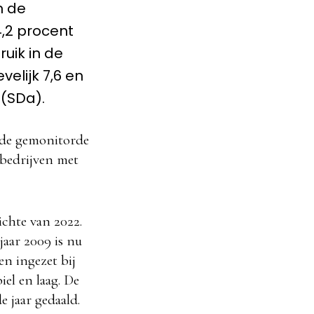
n de
,2 procent
uik in de
elijk 7,6 en
 (SDa).
n de gemonitorde
 bedrijven met
ichte van 2022.
jaar 2009 is nu
en ingezet bij
iel en laag. De
e jaar gedaald.