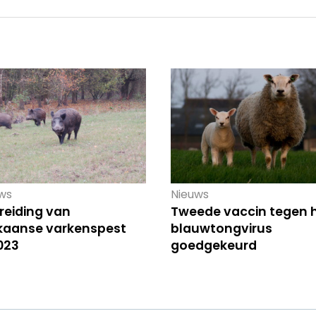
ws
Nieuws
reiding van
Tweede vaccin tegen 
ikaanse varkenspest
blauwtongvirus
023
goedgekeurd