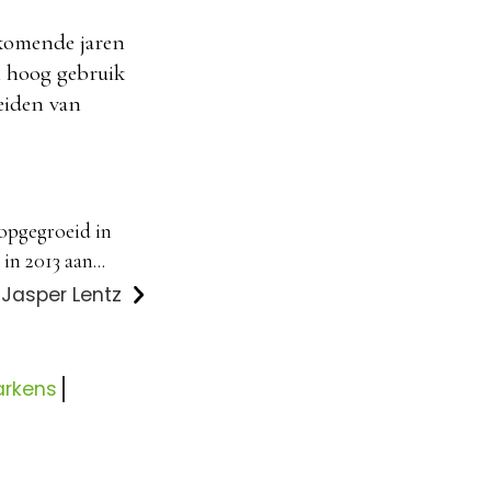
 komende jaren
l hoog gebruik
eiden van
 opgegroeid in
in 2013 aan...
 Jasper Lentz
arkens