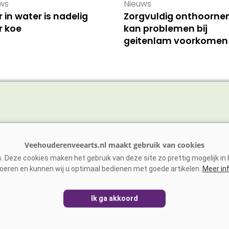
ws
Nieuws
r in water is nadelig
Zorgvuldig onthoorne
r koe
kan problemen bij
geitenlam voorkomen
vee
Schaap/Geit
ens
Paarden
 Deze cookies maken het gebruik van deze site zo prettig mogelijk in h
vee
Zoönosen
oeren en kunnen wij u optimaal bedienen met goede artikelen.
Meer in
Ik ga akkoord
EHOUDERENVEEARTS.NL
|
DISCLAIMER
|
PRIVACY
|
AGRIME