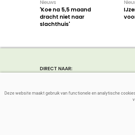
Nieuws
Nieu
'Koe na 5,5 maand
IJze
dracht niet naar
voo
slachthuis'
DIRECT NAAR:
Nieuws
Rund
Magazine
Vark
Deze website maakt gebruik van functionele en analytische cookies.
Dierziekten
Pluim
v
VE