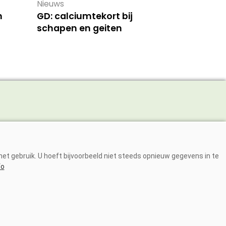
Nieuws
n
GD: calciumtekort bij
schapen en geiten
Adverteren
Abonneren
et gebruik. U hoeft bijvoorbeeld niet steeds opnieuw gegevens in te
Over ons
fo
Contact
DIA