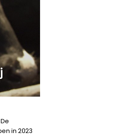
j
 De
en in 2023