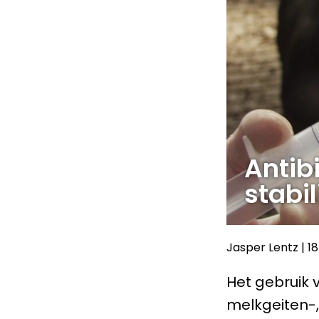
Antib
stabil
Jasper Lentz
|
1
Het gebruik v
melkgeiten-,