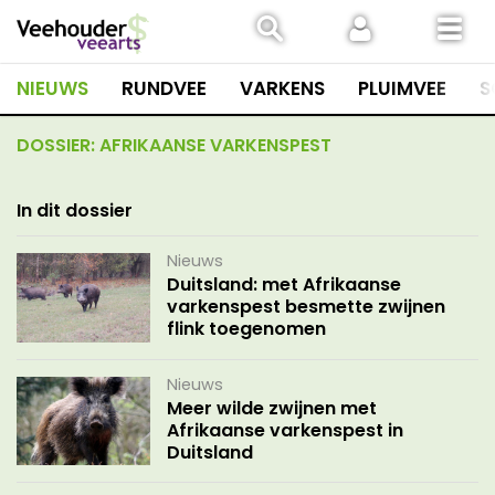
Spring
naar
inhoud
NIEUWS
RUNDVEE
VARKENS
PLUIMVEE
S
DOSSIER:
AFRIKAANSE VARKENSPEST
In dit dossier
Nieuws
Duitsland: met Afrikaanse
varkenspest besmette zwijnen
flink toegenomen
Nieuws
Meer wilde zwijnen met
Afrikaanse varkenspest in
Duitsland