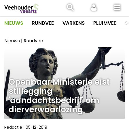
Spring
naar
inhoud
NIEUWS
RUNDVEE
VARKENS
PLUIMVEE
S
Nieuws | Rundvee
Openbaar Ministerie eist
stillegging
'aandachtsbedrijf' om
dierverwaarlozing
Redactie
|
05-12-2019