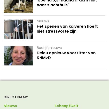
'Koe na 5,5 maand dracht niet
naar slachthuis'
Nieuws
Het spenen van kalveren hoeft
niet stressvol te zijn
Bedrijfsnieuws
Deleu opnieuw voorzitter van
KNMvD
DIRECT NAAR:
Nieuws
Schaap/Geit