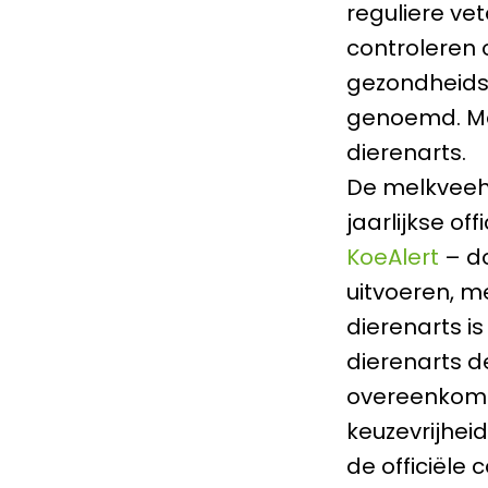
reguliere ve
controleren 
gezondheidsv
genoemd. Maa
dierenarts.
De melkveeh
jaarlijkse of
KoeAlert
– do
uitvoeren, m
dierenarts i
dierenarts d
overeenkoms
keuzevrijhei
de officiële