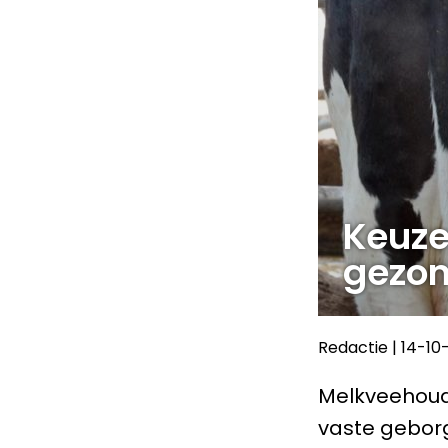
Keuze 
gezon
Redactie
|
14-10
Melkveehou
vaste geborg