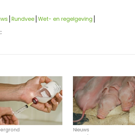
uws
Rundvee
Wet- en regelgeving
:
ergrond
Nieuws