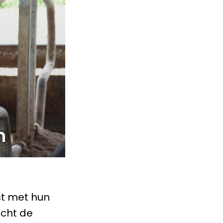
n
t met hun
icht de