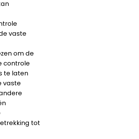
kan
ntrole
de vaste
ezen om de
e controle
 te laten
e vaste
 andere
én
e
etrekking tot