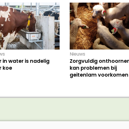
ws
Nieuws
r in water is nadelig
Zorgvuldig onthoorne
r koe
kan problemen bij
geitenlam voorkomen
vee
Schaap/Geit