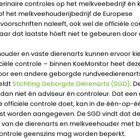
terinaire controles op het melkveebedrijf én 
of het melkveehouderijbedrijf de Europese
oorschriften naleeft, ook wel de officiële co
r dat laatste hóeft niet te gebeuren door 
ouder en vaste dierenarts kunnen ervoor ki
ficiële controle – binnen KoeMonitor heet dez
or een andere geborgde rundveedierenarts
eldt
Stichting Geborgde Dierenarts (SGD)
. D
s dan niet én adviseur én controleur. Dat een
e officiële controle doet, kan in de één-op-é
t worden aangegeven. De SGD vindt dat d
d van de dierenarts en melkveehouder met b
 controle geenszins mag worden beperkt.