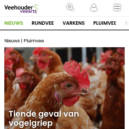
Spring
naar
inhoud
NIEUWS
RUNDVEE
VARKENS
PLUIMVEE
S
Nieuws | Pluimvee
Tiende geval van
vogelgriep