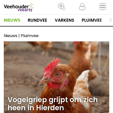
Spring
naar
inhoud
NIEUWS
RUNDVEE
VARKENS
PLUIMVEE
S
Nieuws | Pluimvee
Vogelgriep grijpt om zich
heen in Hierden