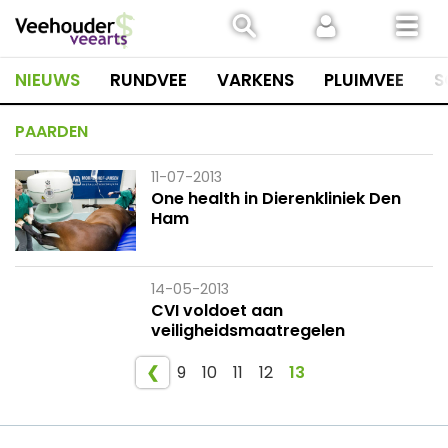
Spring
naar
inhoud
NIEUWS
RUNDVEE
VARKENS
PLUIMVEE
S
PAARDEN
11-07-2013
One health in Dierenkliniek Den
Ham
14-05-2013
CVI voldoet aan
veiligheidsmaatregelen
❮
9
10
11
12
13