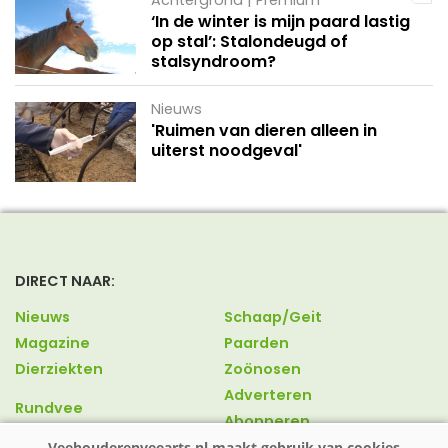
Achtergrond | Premium
‘In de winter is mijn paard lastig
op stal’: Stalondeugd of
stalsyndroom?
Nieuws
'Ruimen van dieren alleen in
uiterst noodgeval'
DIRECT NAAR:
Nieuws
Schaap/Geit
Magazine
Paarden
Dierziekten
Zoönosen
Adverteren
Rundvee
Abonneren
Varkens
Over ons