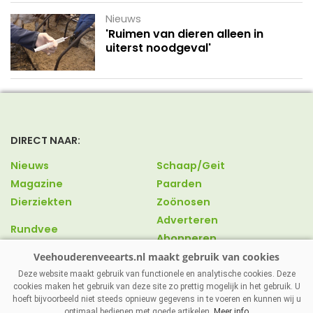
Nieuws
'Ruimen van dieren alleen in
uiterst noodgeval'
DIRECT NAAR:
Nieuws
Schaap/Geit
Magazine
Paarden
Dierziekten
Zoönosen
Adverteren
Rundvee
Abonneren
Varkens
Over ons
Pluimvee
Contact
Deze website maakt gebruik van functionele en analytische cookies. Deze
cookies maken het gebruik van deze site zo prettig mogelijk in het gebruik. U
hoeft bijvoorbeeld niet steeds opnieuw gegevens in te voeren en kunnen wij u
optimaal bedienen met goede artikelen.
Meer info