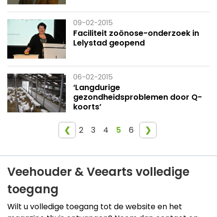
09-02-2015
Faciliteit zoönose-onderzoek in
Lelystad geopend
06-02-2015
‘Langdurige
gezondheidsproblemen door Q-
koorts’
❮
2
3
4
5
6
❯
Veehouder & Veearts volledige
toegang
Wilt u volledige toegang tot de website en het