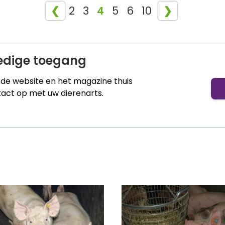
❮
2
3
4
5
6
10
❯
ledige toegang
t de website en het magazine thuis
ct op met uw dierenarts.