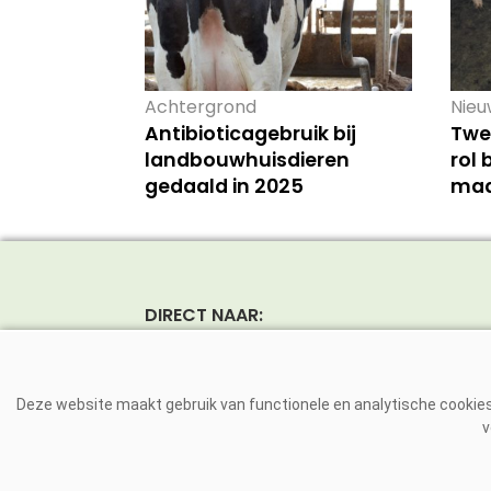
Achtergrond
Nieu
Antibioticagebruik bij
Twe
landbouwhuisdieren
rol 
gedaald in 2025
maa
DIRECT NAAR:
Nieuws
Rund
Magazine
Vark
Deze website maakt gebruik van functionele en analytische cookies.
Dierziekten
Pluim
v