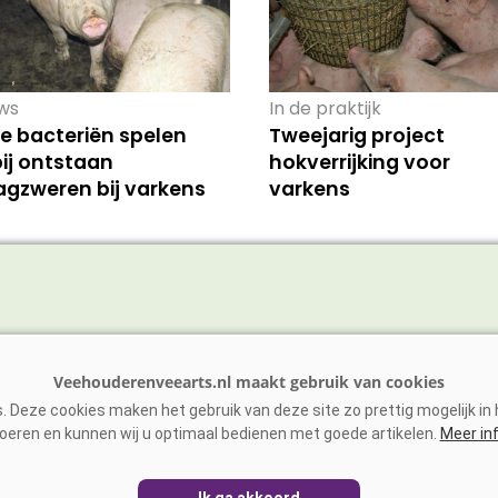
ws
In de praktijk
e bacteriën spelen
Tweejarig project
bij ontstaan
hokverrijking voor
gzweren bij varkens
varkens
vee
Schaap/Geit
ens
Paarden
 Deze cookies maken het gebruik van deze site zo prettig mogelijk in h
vee
Zoönosen
oeren en kunnen wij u optimaal bedienen met goede artikelen.
Meer in