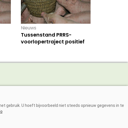
Nieuws
Tussenstand PRRS-
voorlopertraject positief
Adverteren
Abonneren
et gebruik. U hoeft bijvoorbeeld niet steeds opnieuw gegevens in te
Over ons
fo
Contact