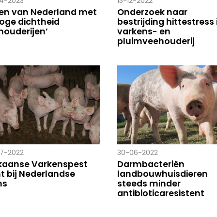
4-2023
13-12-2022
len van Nederland met
Onderzoek naar
hoge dichtheid
bestrijding hittestress 
houderijen’
varkens- en
pluimveehouderij
7-2022
30-06-2022
ikaanse Varkenspest
Darmbacteriën
t bij Nederlandse
landbouwhuisdieren
ns
steeds minder
antibioticaresistent