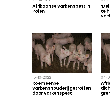
18-04-2023
07-0
Afrikaanse varkenspest in
‘De
Polen
te 
vee
15-10-2022
04-0
Roemeense
Afr
varkenshouderij getroffen
dich
door varkenspest
gre