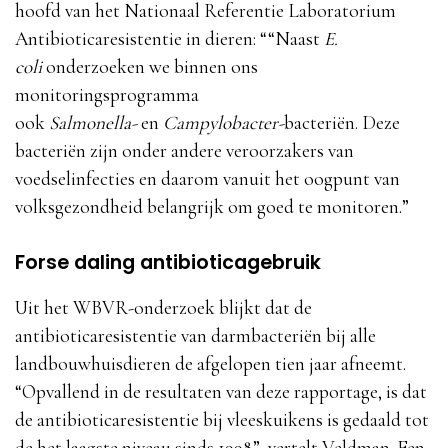
hoofd van het Nationaal Referentie Laboratorium
Antibioticaresistentie in dieren: ““Naast
E.
coli
onderzoeken we binnen ons
monitoringsprogramma
ook
Salmonella-
en
Campylobacter-
bacteriën. Deze
bacteriën zijn onder andere veroorzakers van
voedselinfecties en daarom vanuit het oogpunt van
volksgezondheid belangrijk om goed te monitoren.”
Forse daling antibioticagebruik
Uit het WBVR-onderzoek blijkt dat de
antibioticaresistentie van darmbacteriën bij alle
landbouwhuisdieren de afgelopen tien jaar afneemt.
“Opvallend in de resultaten van deze rapportage, is dat
de antibioticaresistentie bij vleeskuikens is gedaald tot
de het laagste niveau sinds 1998”, vertelt Veldman. Een