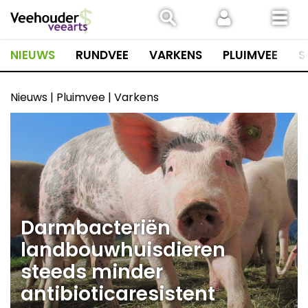
Spring
naar
inhoud
NIEUWS
RUNDVEE
VARKENS
PLUIMVEE
S
Nieuws | Pluimvee | Varkens
Darmbacteriën
landbouwhuisdieren
steeds minder
antibioticaresistent