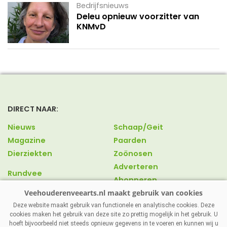
Bedrijfsnieuws
Deleu opnieuw voorzitter van
KNMvD
DIRECT NAAR:
Nieuws
Schaap/Geit
Magazine
Paarden
Dierziekten
Zoönosen
Adverteren
Rundvee
Abonneren
Varkens
Over ons
Pluimvee
Contact
Deze website maakt gebruik van functionele en analytische cookies. Deze
cookies maken het gebruik van deze site zo prettig mogelijk in het gebruik. U
hoeft bijvoorbeeld niet steeds opnieuw gegevens in te voeren en kunnen wij u