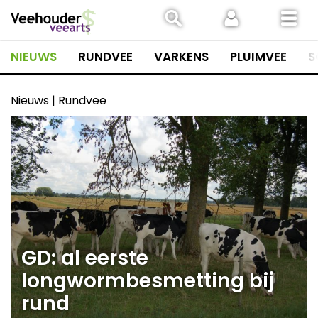
Spring
naar
inhoud
NIEUWS
RUNDVEE
VARKENS
PLUIMVEE
S
Nieuws | Rundvee
GD: al eerste
longwormbesmetting bij
rund