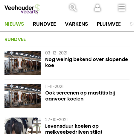
Spring
naar
inhoud
NIEUWS
RUNDVEE
VARKENS
PLUIMVEE
S
RUNDVEE
03-12-2021
Nog weinig bekend over slapende
koe
11-11-2021
Ook screenen op mastitis bij
aanvoer koeien
27-10-2021
Levensduur koeien op
melkveebedrijven stijgt