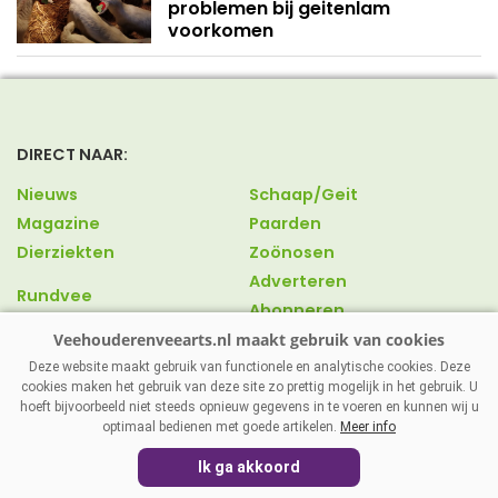
problemen bij geitenlam
voorkomen
DIRECT NAAR:
Nieuws
Schaap/Geit
Magazine
Paarden
Dierziekten
Zoönosen
Adverteren
Rundvee
Abonneren
Varkens
Over ons
Pluimvee
Contact
Deze website maakt gebruik van functionele en analytische cookies. Deze
cookies maken het gebruik van deze site zo prettig mogelijk in het gebruik. U
hoeft bijvoorbeeld niet steeds opnieuw gegevens in te voeren en kunnen wij u
optimaal bedienen met goede artikelen.
Meer info
VEEHOUDERENVEEARTS.NL
|
DISCLAIMER
|
PRIVACY
|
Ik ga akkoord
AGRIMEDIA