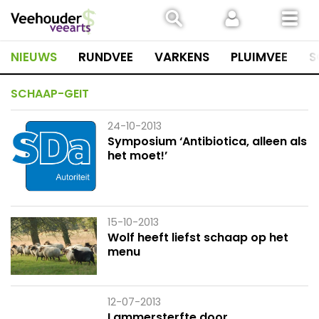
Spring
naar
inhoud
NIEUWS
RUNDVEE
VARKENS
PLUIMVEE
S
SCHAAP-GEIT
24-10-2013
Symposium ‘Antibiotica, alleen als
het moet!’
15-10-2013
Wolf heeft liefst schaap op het
menu
12-07-2013
Lammersterfte door